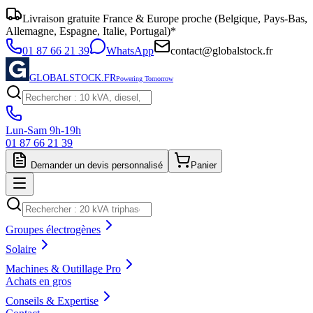
Livraison gratuite France & Europe proche (Belgique, Pays-Bas,
Allemagne, Espagne, Italie, Portugal)*
01 87 66 21 39
WhatsApp
contact@globalstock.fr
GLOBALSTOCK.FR
Powering Tomorrow
Lun-Sam 9h-19h
01 87 66 21 39
Demander un devis personnalisé
Panier
Groupes électrogènes
Solaire
Machines & Outillage Pro
Achats en gros
Conseils & Expertise