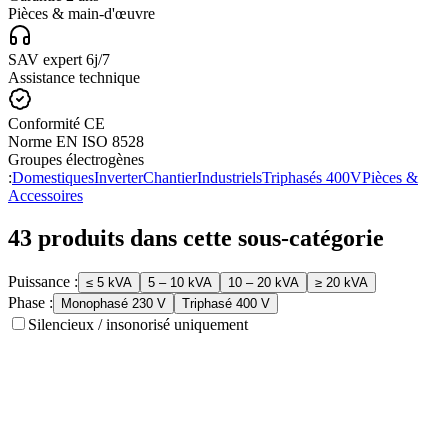
Pièces & main-d'œuvre
SAV expert 6j/7
Assistance technique
Conformité CE
Norme EN ISO 8528
Groupes électrogènes
:
Domestiques
Inverter
Chantier
Industriels
Triphasés 400V
Pièces &
Accessoires
43
produit
s
dans cette sous-catégorie
Puissance :
≤ 5 kVA
5 – 10 kVA
10 – 20 kVA
≥ 20 kVA
Phase :
Monophasé 230 V
Triphasé 400 V
Silencieux / insonorisé uniquement