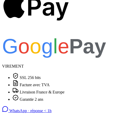
Pay
G
o
o
g
l
e
Pay
VIREMENT
SSL 256 bits
Facture avec TVA
Livraison France & Europe
Garantie 2 ans
WhatsApp · réponse
<
1h