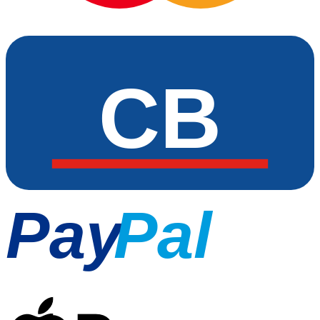
CB
Pay
Pal