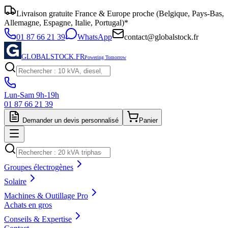
Livraison gratuite France & Europe proche (Belgique, Pays-Bas,
Allemagne, Espagne, Italie, Portugal)*
01 87 66 21 39
WhatsApp
contact@globalstock.fr
GLOBALSTOCK.FR
Powering Tomorrow
Lun-Sam 9h-19h
01 87 66 21 39
Demander un devis personnalisé
Panier
Groupes électrogènes
Solaire
Machines & Outillage Pro
Achats en gros
Conseils & Expertise