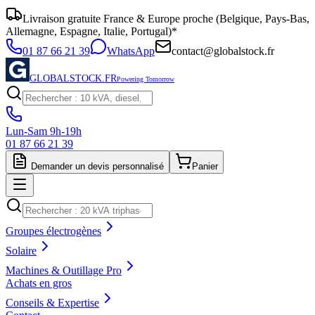
Livraison gratuite France & Europe proche (Belgique, Pays-Bas,
Allemagne, Espagne, Italie, Portugal)*
01 87 66 21 39
WhatsApp
contact@globalstock.fr
GLOBALSTOCK.FR
Powering Tomorrow
Lun-Sam 9h-19h
01 87 66 21 39
Demander un devis personnalisé
Panier
Groupes électrogènes
Solaire
Machines & Outillage Pro
Achats en gros
Conseils & Expertise