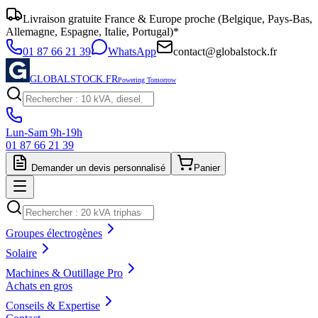
Livraison gratuite France & Europe proche (Belgique, Pays-Bas,
Allemagne, Espagne, Italie, Portugal)*
01 87 66 21 39
WhatsApp
contact@globalstock.fr
GLOBALSTOCK.FR
Powering Tomorrow
Lun-Sam 9h-19h
01 87 66 21 39
Demander un devis personnalisé
Panier
Groupes électrogènes
Solaire
Machines & Outillage Pro
Achats en gros
Conseils & Expertise