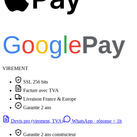
G
o
o
g
l
e
Pay
VIREMENT
SSL 256 bits
Facture avec TVA
Livraison France & Europe
Garantie 2 ans
Devis pro (virement, TVA)
WhatsApp · réponse
<
1h
Garantie 2 ans constructeur