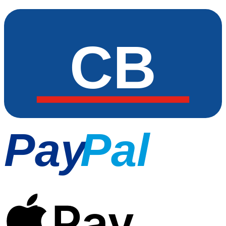
CB
Pay
Pal
Pay