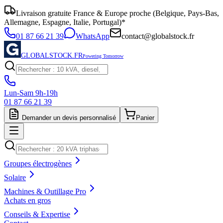
Livraison gratuite France & Europe proche (Belgique, Pays-Bas,
Allemagne, Espagne, Italie, Portugal)*
01 87 66 21 39
WhatsApp
contact@globalstock.fr
GLOBALSTOCK.FR
Powering Tomorrow
Lun-Sam 9h-19h
01 87 66 21 39
Demander un devis personnalisé
Panier
Groupes électrogènes
Solaire
Machines & Outillage Pro
Achats en gros
Conseils & Expertise