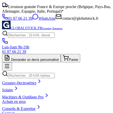
Livraison gratuite France & Europe proche (Belgique, Pays-Bas,
Allemagne, Espagne, Italie, Portugal)*
01 87 66 21 39
WhatsApp
contact@globalstock.fr
GLOBALSTOCK.FR
Powering Tomorrow
Lun-Sam 9h-19h
01 87 66 21 39
Demander un devis personnalisé
Panier
Groupes électrogènes
Solaire
Machines & Outillage Pro
Achats en gros
Conseils & Expertise