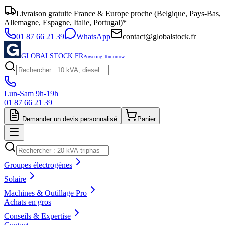
Livraison gratuite France & Europe proche (Belgique, Pays-Bas,
Allemagne, Espagne, Italie, Portugal)*
01 87 66 21 39
WhatsApp
contact@globalstock.fr
GLOBALSTOCK.FR
Powering Tomorrow
Lun-Sam 9h-19h
01 87 66 21 39
Demander un devis personnalisé
Panier
Groupes électrogènes
Solaire
Machines & Outillage Pro
Achats en gros
Conseils & Expertise