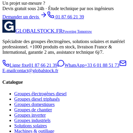
Un projet sur-mesure ?
Devis gratuit sous 24h · Étude technique par nos ingénieurs
Demander un devis
01 87 66 21 39
GLOBALSTOCK.FR
Powering Tomorrow
Spécialiste des groupes électrogènes, solutions solaires et matériel
professionnel. +1000 produits en stock, livraison France &
International, garantie 2 ans, assistance technique 6j/7.
Ligne fixe
01 87 66 21 39
WhatsApp
+33 6 01 88 51 73
E-mail
contact@globalstock.fr
Catalogue
Groupes électrogènes diesel
Groupes diesel triphasés
Groupes domestiques
Groupes de chantier
Groupes inverter
Groupes industriels
Solutions solaires
Machines & outillage