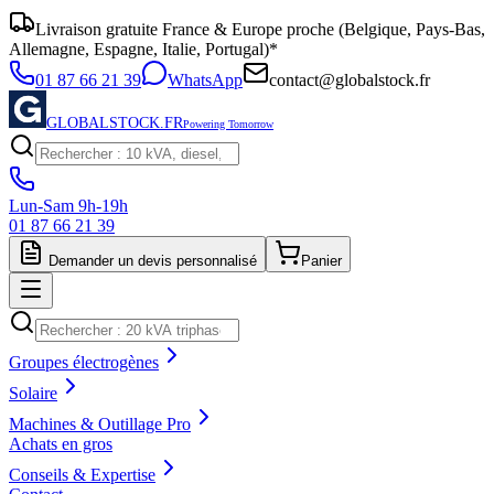
Livraison gratuite France & Europe proche (Belgique, Pays-Bas,
Allemagne, Espagne, Italie, Portugal)*
01 87 66 21 39
WhatsApp
contact@globalstock.fr
GLOBALSTOCK.FR
Powering Tomorrow
Lun-Sam 9h-19h
01 87 66 21 39
Demander un devis personnalisé
Panier
Groupes électrogènes
Solaire
Machines & Outillage Pro
Achats en gros
Conseils & Expertise