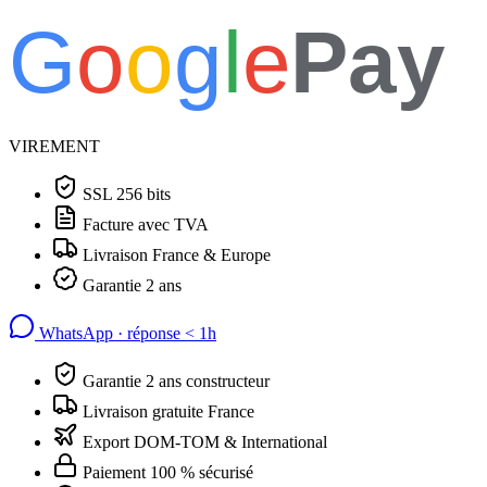
G
o
o
g
l
e
Pay
VIREMENT
SSL 256 bits
Facture avec TVA
Livraison France & Europe
Garantie 2 ans
WhatsApp · réponse
<
1h
Garantie 2 ans constructeur
Livraison gratuite France
Export DOM-TOM & International
Paiement 100 % sécurisé