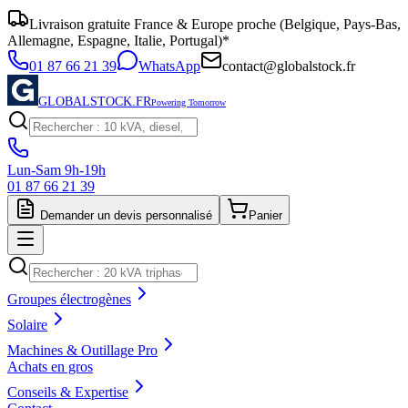
Livraison gratuite France & Europe proche (Belgique, Pays-Bas,
Allemagne, Espagne, Italie, Portugal)*
01 87 66 21 39
WhatsApp
contact@globalstock.fr
GLOBALSTOCK.FR
Powering Tomorrow
Lun-Sam 9h-19h
01 87 66 21 39
Demander un devis personnalisé
Panier
Groupes électrogènes
Solaire
Machines & Outillage Pro
Achats en gros
Conseils & Expertise