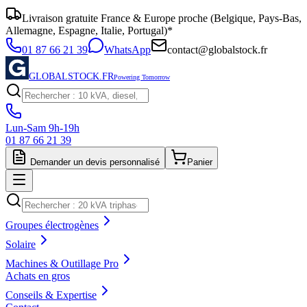
Livraison gratuite France & Europe proche (Belgique, Pays-Bas,
Allemagne, Espagne, Italie, Portugal)*
01 87 66 21 39
WhatsApp
contact@globalstock.fr
GLOBALSTOCK.FR
Powering Tomorrow
Lun-Sam 9h-19h
01 87 66 21 39
Demander un devis personnalisé
Panier
Groupes électrogènes
Solaire
Machines & Outillage Pro
Achats en gros
Conseils & Expertise