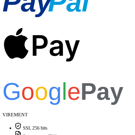
Pay
Pal
Pay
G
o
o
g
l
e
Pay
VIREMENT
SSL 256 bits