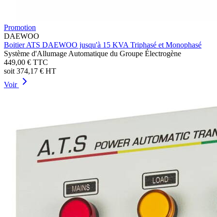
Promotion
DAEWOO
Boitier ATS DAEWOO jusqu'à 15 KVA Triphasé et Monophasé
Système d'Allumage Automatique du Groupe Électrogène
449,00 €
TTC
soit
374,17 €
HT
Voir