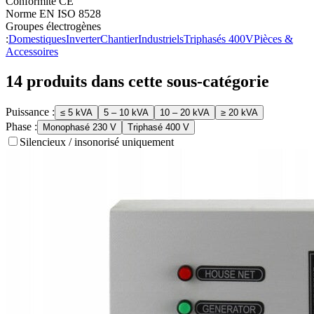
Conformité CE
Norme EN ISO 8528
Groupes électrogènes
:
Domestiques
Inverter
Chantier
Industriels
Triphasés 400V
Pièces &
Accessoires
14
produit
s
dans cette sous-catégorie
Puissance :
≤ 5 kVA
5 – 10 kVA
10 – 20 kVA
≥ 20 kVA
Phase :
Monophasé 230 V
Triphasé 400 V
Silencieux / insonorisé uniquement