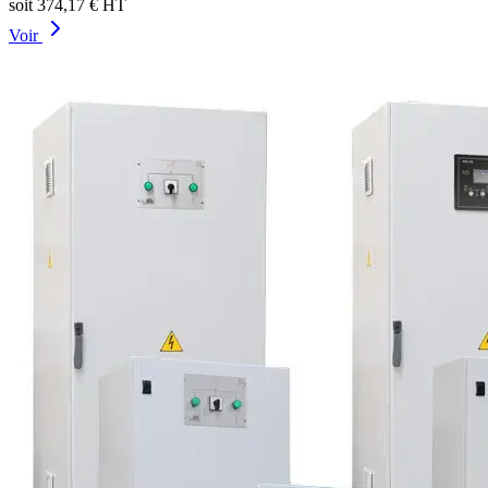
soit
374,17 €
HT
Voir