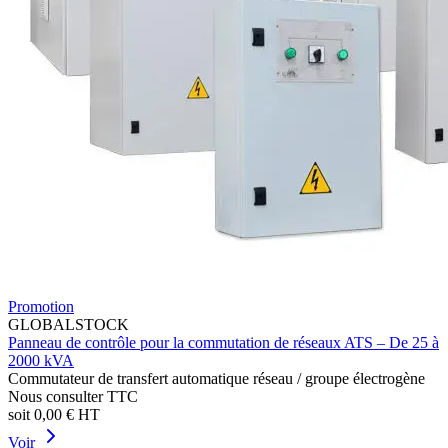
Promotion
GLOBALSTOCK
Panneau de contrôle pour la commutation de réseaux ATS – De 25 à
2000 kVA
Commutateur de transfert automatique réseau / groupe électrogène
Nous consulter
TTC
soit
0,00 €
HT
Voir