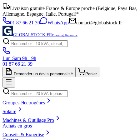
Livraison gratuite France & Europe proche (Belgique, Pays-Bas,
Allemagne, Espagne, Italie, Portugal)*
01 87 66 21 39
WhatsApp
contact@globalstock.fr
GLOBALSTOCK.FR
Powering Tomorrow
Lun-Sam 9h-19h
01 87 66 21 39
Demander un devis personnalisé
Panier
Groupes électrogènes
Solaire
Machines & Outillage Pro
Achats en gros
Conseils & Expertise