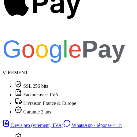
Pay
G
o
o
g
l
e
Pay
VIREMENT
SSL 256 bits
Facture avec TVA
Livraison France & Europe
Garantie 2 ans
Devis pro (virement, TVA)
WhatsApp · réponse
<
1h