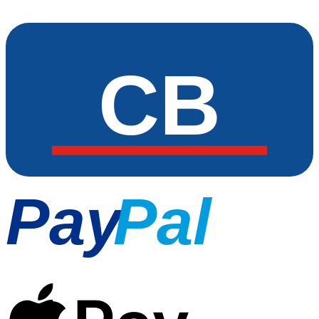
CB
Pay
Pal