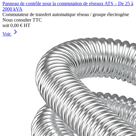
Panneau de contrôle pour la commutation de réseaux ATS – De 25 à
2000 kVA
Commutateur de transfert automatique réseau / groupe électrogène
Nous consulter
TTC
soit
0,00 €
HT
Voir