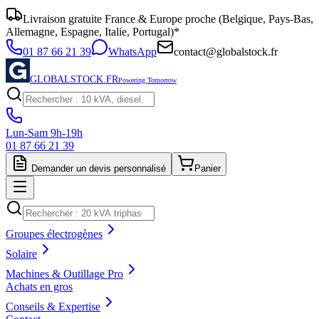
Livraison gratuite France & Europe proche (Belgique, Pays-Bas,
Allemagne, Espagne, Italie, Portugal)*
01 87 66 21 39
WhatsApp
contact@globalstock.fr
GLOBALSTOCK.FR
Powering Tomorrow
Lun-Sam 9h-19h
01 87 66 21 39
Demander un devis personnalisé
Panier
Groupes électrogènes
Solaire
Machines & Outillage Pro
Achats en gros
Conseils & Expertise