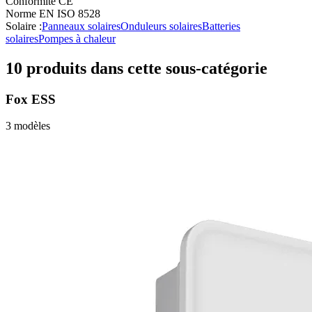
Conformité CE
Norme EN ISO 8528
Solaire
:
Panneaux solaires
Onduleurs solaires
Batteries
solaires
Pompes à chaleur
10
produit
s
dans cette sous-catégorie
Fox ESS
3
modèle
s