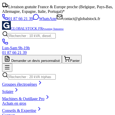
Livraison gratuite France & Europe proche (Belgique, Pays-Bas,
Allemagne, Espagne, Italie, Portugal)*
01 87 66 21 39
WhatsApp
contact@globalstock.fr
GLOBALSTOCK.FR
Powering Tomorrow
Lun-Sam 9h-19h
01 87 66 21 39
Demander un devis personnalisé
Panier
Groupes électrogènes
Solaire
Machines & Outillage Pro
Achats en gros
Conseils & Expertise