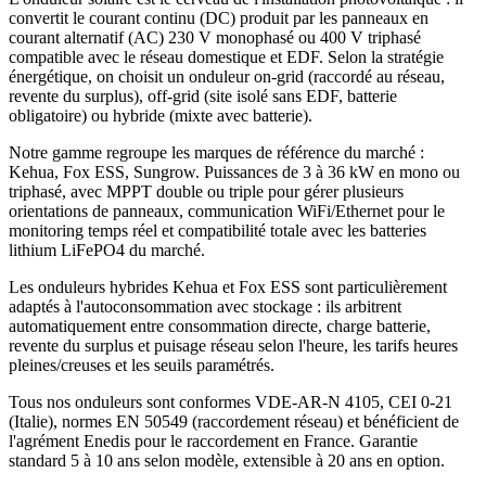
convertit le courant continu (DC) produit par les panneaux en
courant alternatif (AC) 230 V monophasé ou 400 V triphasé
compatible avec le réseau domestique et EDF. Selon la stratégie
énergétique, on choisit un onduleur on-grid (raccordé au réseau,
revente du surplus), off-grid (site isolé sans EDF, batterie
obligatoire) ou hybride (mixte avec batterie).
Notre gamme regroupe les marques de référence du marché :
Kehua, Fox ESS, Sungrow. Puissances de 3 à 36 kW en mono ou
triphasé, avec MPPT double ou triple pour gérer plusieurs
orientations de panneaux, communication WiFi/Ethernet pour le
monitoring temps réel et compatibilité totale avec les batteries
lithium LiFePO4 du marché.
Les onduleurs hybrides Kehua et Fox ESS sont particulièrement
adaptés à l'autoconsommation avec stockage : ils arbitrent
automatiquement entre consommation directe, charge batterie,
revente du surplus et puisage réseau selon l'heure, les tarifs heures
pleines/creuses et les seuils paramétrés.
Tous nos onduleurs sont conformes VDE-AR-N 4105, CEI 0-21
(Italie), normes EN 50549 (raccordement réseau) et bénéficient de
l'agrément Enedis pour le raccordement en France. Garantie
standard 5 à 10 ans selon modèle, extensible à 20 ans en option.