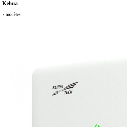
Kehua
7
modèle
s