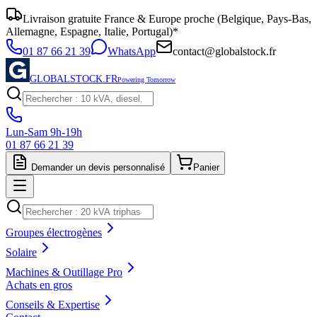
Livraison gratuite France & Europe proche (Belgique, Pays-Bas,
Allemagne, Espagne, Italie, Portugal)*
01 87 66 21 39
WhatsApp
contact@globalstock.fr
GLOBALSTOCK.FR
Powering Tomorrow
Lun-Sam 9h-19h
01 87 66 21 39
Demander un devis personnalisé
Panier
Groupes électrogènes
Solaire
Machines & Outillage Pro
Achats en gros
Conseils & Expertise