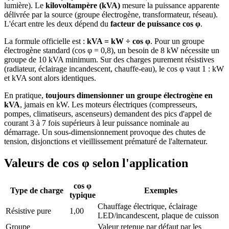
lumière). Le
kilovoltampère (kVA)
mesure la puissance apparente
délivrée par la source (groupe électrogène, transformateur, réseau).
L'écart entre les deux dépend du
facteur de puissance cos φ
.
La formule officielle est :
kVA = kW ÷ cos φ
. Pour un groupe
électrogène standard (cos φ = 0,8), un besoin de 8 kW nécessite un
groupe de 10 kVA minimum. Sur des charges purement résistives
(radiateur, éclairage incandescent, chauffe-eau), le cos φ vaut 1 : kW
et kVA sont alors identiques.
En pratique,
toujours dimensionner un groupe électrogène en
kVA
, jamais en kW. Les moteurs électriques (compresseurs,
pompes, climatiseurs, ascenseurs) demandent des pics d'appel de
courant 3 à 7 fois supérieurs à leur puissance nominale au
démarrage. Un sous-dimensionnement provoque des chutes de
tension, disjonctions et vieillissement prématuré de l'alternateur.
Valeurs de cos φ selon l'application
cos φ
Type de charge
Exemples
typique
Chauffage électrique, éclairage
Résistive pure
1,00
LED/incandescent, plaque de cuisson
Groupe
Valeur retenue par défaut par les