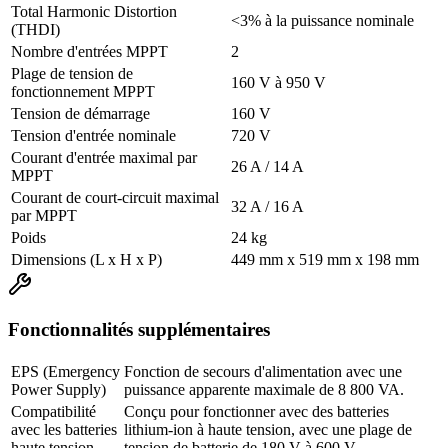
Total Harmonic Distortion
<3% à la puissance nominale
(THDI)
Nombre d'entrées MPPT
2
Plage de tension de
160 V à 950 V
fonctionnement MPPT
Tension de démarrage
160 V
Tension d'entrée nominale
720 V
Courant d'entrée maximal par
26 A / 14 A
MPPT
Courant de court-circuit maximal
32 A / 16 A
par MPPT
Poids
24 kg
Dimensions (L x H x P)
449 mm x 519 mm x 198 mm
Fonctionnalités supplémentaires
EPS (Emergency
Fonction de secours d'alimentation avec une
Power Supply)
puissance apparente maximale de 8 800 VA.
Compatibilité
Conçu pour fonctionner avec des batteries
avec les batteries
lithium-ion à haute tension, avec une plage de
haute tension
tension de batterie de 180 V à 600 V.