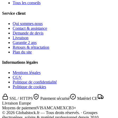
Tous les conseils
Service client
Qui sommes-nous
Contact & assistance
Demande de devis
Livraison
Garantie 2 ans
Retours & rétractation
Plan du site
Informations légales
Mentions légales
CGV
Politique de confidentialité
Politique de cookies
SSL / HTTPS
Paiement sécurisé
Matériel CE
Livraison Europe
Moyens de paiement
VISA
MC
AMEX
CB
3×
©
2026
Globalstock.fr — Tous droits réservés. · Groupes
électrogènes, solaire & matériel professionnel depuis 2010.