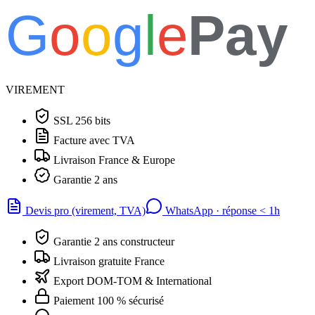
G
o
o
g
l
e
Pay
VIREMENT
SSL 256 bits
Facture avec TVA
Livraison France & Europe
Garantie 2 ans
Devis pro (virement, TVA)
WhatsApp · réponse
<
1h
Garantie 2 ans constructeur
Livraison gratuite France
Export DOM-TOM & International
Paiement 100 % sécurisé