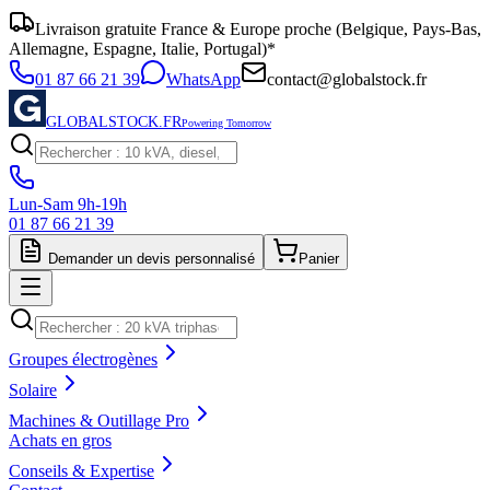
Livraison gratuite France & Europe proche (Belgique, Pays-Bas,
Allemagne, Espagne, Italie, Portugal)*
01 87 66 21 39
WhatsApp
contact@globalstock.fr
GLOBALSTOCK.FR
Powering Tomorrow
Lun-Sam 9h-19h
01 87 66 21 39
Demander un devis personnalisé
Panier
Groupes électrogènes
Solaire
Machines & Outillage Pro
Achats en gros
Conseils & Expertise