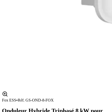
Fox ESS
•
Réf.
GS-OND-8-FOX
Onduleur Hybride Triphasé 8 kW pour