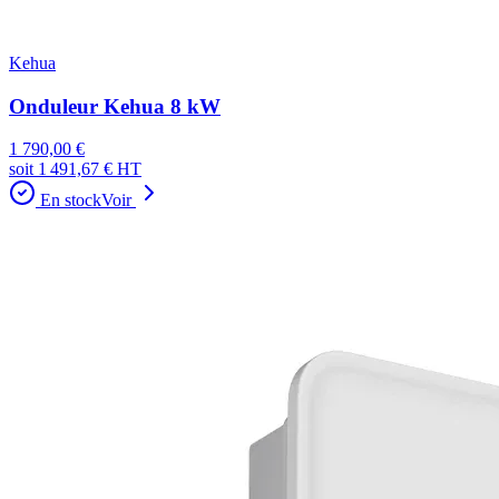
Kehua
Onduleur Kehua 8 kW
1 790,00 €
soit
1 491,67 €
HT
En stock
Voir