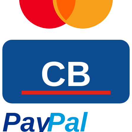
CB
Pay
Pal