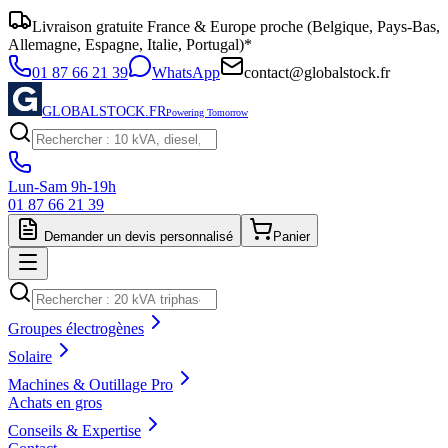
Livraison gratuite France & Europe proche (Belgique, Pays-Bas,
Allemagne, Espagne, Italie, Portugal)*
01 87 66 21 39
WhatsApp
contact@globalstock.fr
GLOBALSTOCK.FR
Powering Tomorrow
Lun-Sam 9h-19h
01 87 66 21 39
Demander un devis personnalisé
Panier
Groupes électrogènes
Solaire
Machines & Outillage Pro
Achats en gros
Conseils & Expertise