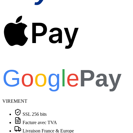
Pay
G
o
o
g
l
e
Pay
VIREMENT
SSL 256 bits
Facture avec TVA
Livraison France & Europe