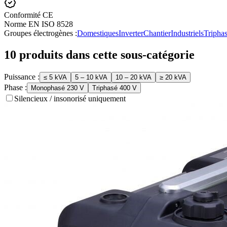
Conformité CE
Norme EN ISO 8528
Groupes électrogènes
:
Domestiques
Inverter
Chantier
Industriels
Tripha
10
produit
s
dans cette sous-catégorie
Puissance :
≤ 5 kVA
5 – 10 kVA
10 – 20 kVA
≥ 20 kVA
Phase :
Monophasé 230 V
Triphasé 400 V
Silencieux / insonorisé uniquement