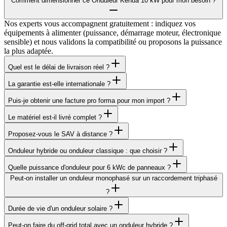
Comment dimensionner ce Onduleur Kehua 10 kW pour mon besoin ?
Nos experts vous accompagnent gratuitement : indiquez vos
équipements à alimenter (puissance, démarrage moteur, électronique
sensible) et nous validons la compatibilité ou proposons la puissance
la plus adaptée.
Quel est le délai de livraison réel ?
La garantie est-elle internationale ?
Puis-je obtenir une facture pro forma pour mon import ?
Le matériel est-il livré complet ?
Proposez-vous le SAV à distance ?
Onduleur hybride ou onduleur classique : que choisir ?
Quelle puissance d'onduleur pour 6 kWc de panneaux ?
Peut-on installer un onduleur monophasé sur un raccordement triphasé
?
Durée de vie d'un onduleur solaire ?
Peut-on faire du off-grid total avec un onduleur hybride ?