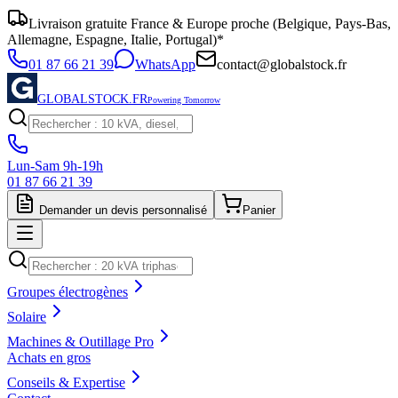
Livraison gratuite France & Europe proche (Belgique, Pays-Bas,
Allemagne, Espagne, Italie, Portugal)*
01 87 66 21 39
WhatsApp
contact@globalstock.fr
GLOBALSTOCK.FR
Powering Tomorrow
Lun-Sam 9h-19h
01 87 66 21 39
Demander un devis personnalisé
Panier
Groupes électrogènes
Solaire
Machines & Outillage Pro
Achats en gros
Conseils & Expertise