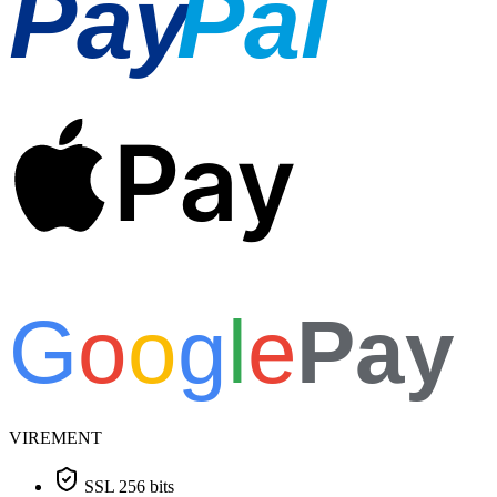
Pay
Pal
Pay
G
o
o
g
l
e
Pay
VIREMENT
SSL 256 bits