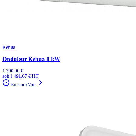
Kehua
Onduleur Kehua 8 kW
1 790,00 €
soit
1 491,67 €
HT
En stock
Voir