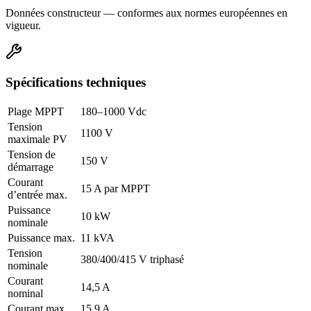
Données constructeur — conformes aux normes européennes en
vigueur.
Spécifications techniques
Plage MPPT
180–1000 Vdc
Tension
1100 V
maximale PV
Tension de
150 V
démarrage
Courant
15 A par MPPT
d’entrée max.
Puissance
10 kW
nominale
Puissance max.
11 kVA
Tension
380/400/415 V triphasé
nominale
Courant
14,5 A
nominal
Courant max.
15,9 A