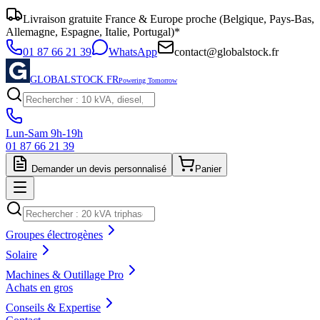
Livraison gratuite France & Europe proche (Belgique, Pays-Bas,
Allemagne, Espagne, Italie, Portugal)*
01 87 66 21 39
WhatsApp
contact@globalstock.fr
GLOBALSTOCK.FR
Powering Tomorrow
Lun-Sam 9h-19h
01 87 66 21 39
Demander un devis personnalisé
Panier
Groupes électrogènes
Solaire
Machines & Outillage Pro
Achats en gros
Conseils & Expertise