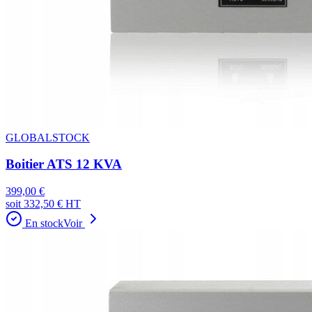
GLOBALSTOCK
Boitier ATS 12 KVA
399,00 €
soit
332,50 €
HT
En stock
Voir