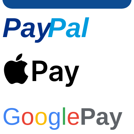
Pay
Pal
Pay
G
o
o
g
l
e
Pay