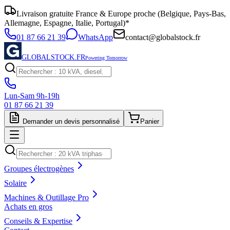
Livraison gratuite France & Europe proche (Belgique, Pays-Bas,
Allemagne, Espagne, Italie, Portugal)*
01 87 66 21 39
WhatsApp
contact@globalstock.fr
GLOBALSTOCK.FR
Powering Tomorrow
Lun-Sam 9h-19h
01 87 66 21 39
Demander un devis personnalisé
Panier
Groupes électrogènes
Solaire
Machines & Outillage Pro
Achats en gros
Conseils & Expertise