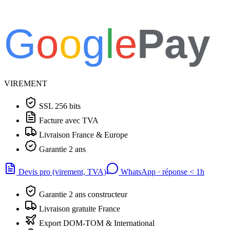
G
o
o
g
l
e
Pay
VIREMENT
SSL 256 bits
Facture avec TVA
Livraison France & Europe
Garantie 2 ans
Devis pro (virement, TVA)
WhatsApp · réponse
<
1h
Garantie 2 ans constructeur
Livraison gratuite France
Export DOM-TOM & International