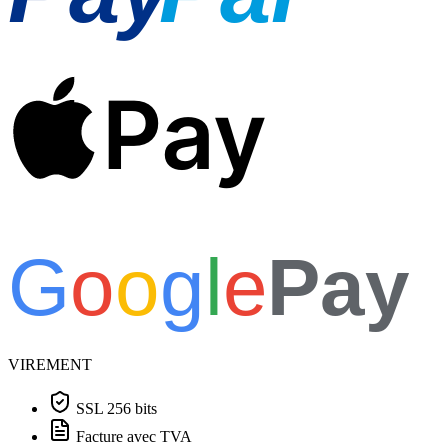
Pay
G
o
o
g
l
e
Pay
VIREMENT
SSL 256 bits
Facture avec TVA