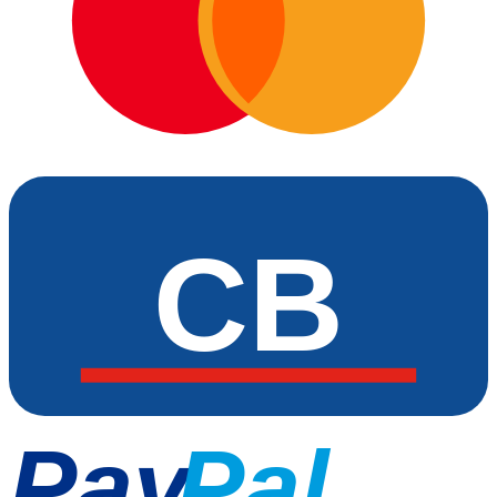
CB
Pay
Pal