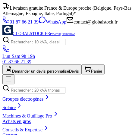
Livraison gratuite France & Europe proche (Belgique, Pays-Bas,
Allemagne, Espagne, Italie, Portugal)*
01 87 66 21 39
WhatsApp
contact@globalstock.fr
GLOBALSTOCK.FR
Powering Tomorrow
Lun-Sam 9h-19h
01 87 66 21 39
Demander un devis personnalisé
Devis
Panier
Groupes électrogènes
Solaire
Machines & Outillage Pro
Achats en gros
Conseils & Expertise