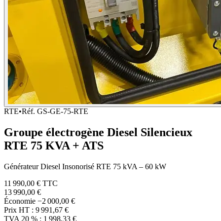
RTE
•
Réf.
GS-GE-75-RTE
Groupe électrogène Diesel Silencieux
RTE 75 KVA + ATS
Générateur Diesel Insonorisé RTE 75 kVA – 60 kW
11 990,00 €
TTC
13 990,00 €
Économie
−2 000,00 €
Prix HT :
9 991,67 €
TVA 20 % :
1 998,33 €