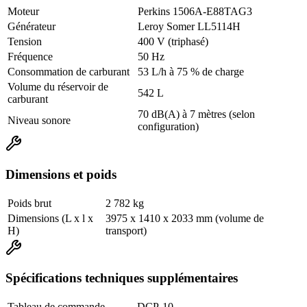
Moteur
Perkins 1506A-E88TAG3
Générateur
Leroy Somer LL5114H
Tension
400 V (triphasé)
Fréquence
50 Hz
Consommation de carburant
53 L/h à 75 % de charge
Volume du réservoir de
542 L
carburant
70 dB(A) à 7 mètres (selon
Niveau sonore
configuration)
Dimensions et poids
Poids brut
2 782 kg
Dimensions (L x l x
3975 x 1410 x 2033 mm (volume de
H)
transport)
Spécifications techniques supplémentaires
Tableau de commande
DCP-10