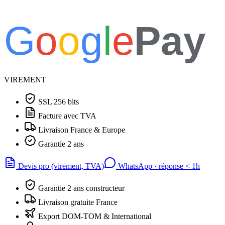
G
o
o
g
l
e
Pay
VIREMENT
SSL 256 bits
Facture avec TVA
Livraison France & Europe
Garantie 2 ans
Devis pro (virement, TVA)
WhatsApp · réponse
<
1h
Garantie 2 ans constructeur
Livraison gratuite France
Export DOM-TOM & International