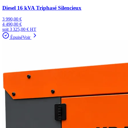
Diesel 16 kVA Triphasé Silencieux
3 990,00 €
4 490,00 €
soit
3 325,00 €
HT
Épuisé
Voir