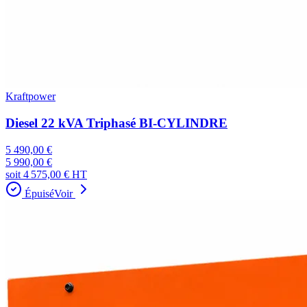
Kraftpower
Diesel 22 kVA Triphasé BI-CYLINDRE
5 490,00 €
5 990,00 €
soit
4 575,00 €
HT
Épuisé
Voir