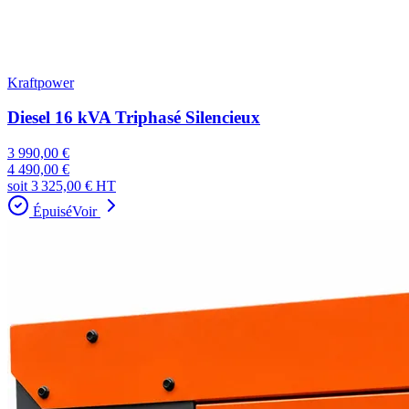
Kraftpower
Diesel 16 kVA Triphasé Silencieux
3 990,00 €
4 490,00 €
soit
3 325,00 €
HT
Épuisé
Voir