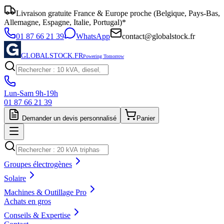
Livraison gratuite France & Europe proche (Belgique, Pays-Bas,
Allemagne, Espagne, Italie, Portugal)*
01 87 66 21 39
WhatsApp
contact@globalstock.fr
GLOBALSTOCK.FR
Powering Tomorrow
Lun-Sam 9h-19h
01 87 66 21 39
Demander un devis personnalisé
Panier
Groupes électrogènes
Solaire
Machines & Outillage Pro
Achats en gros
Conseils & Expertise