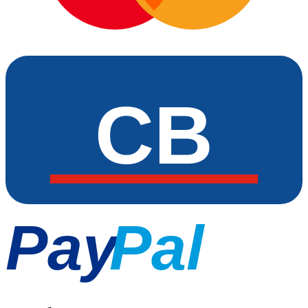
CB
Pay
Pal