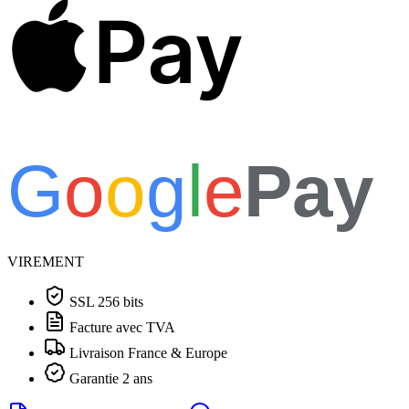
Pay
G
o
o
g
l
e
Pay
VIREMENT
SSL 256 bits
Facture avec TVA
Livraison France & Europe
Garantie 2 ans