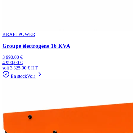
KRAFTPOWER
Groupe électrogène 16 KVA
3 990,00 €
4 990,00 €
soit
3 325,00 €
HT
En stock
Voir