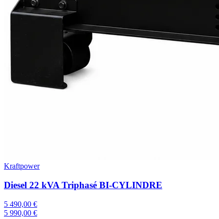
Kraftpower
Diesel 22 kVA Triphasé BI-CYLINDRE
5 490,00 €
5 990,00 €