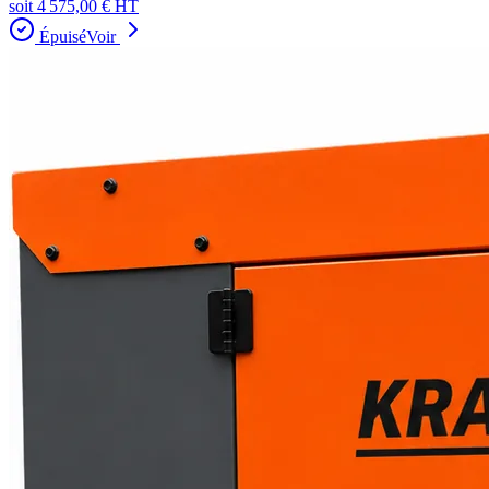
soit
4 575,00 €
HT
Épuisé
Voir