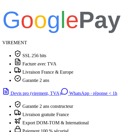
G
o
o
g
l
e
Pay
VIREMENT
SSL 256 bits
Facture avec TVA
Livraison France & Europe
Garantie 2 ans
Devis pro (virement, TVA)
WhatsApp · réponse
<
1h
Garantie 2 ans constructeur
Livraison gratuite France
Export DOM-TOM & International
Paiement 100 % sécurisé