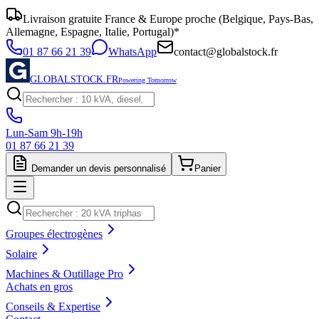
Livraison gratuite France & Europe proche (Belgique, Pays-Bas,
Allemagne, Espagne, Italie, Portugal)*
01 87 66 21 39
WhatsApp
contact@globalstock.fr
GLOBALSTOCK.FR
Powering Tomorrow
Lun-Sam 9h-19h
01 87 66 21 39
Demander un devis personnalisé
Panier
Groupes électrogènes
Solaire
Machines & Outillage Pro
Achats en gros
Conseils & Expertise