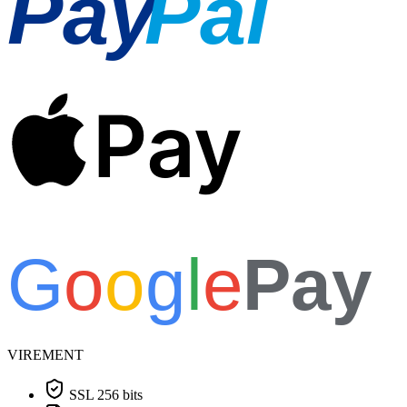
Pay
Pal
Pay
G
o
o
g
l
e
Pay
VIREMENT
SSL 256 bits