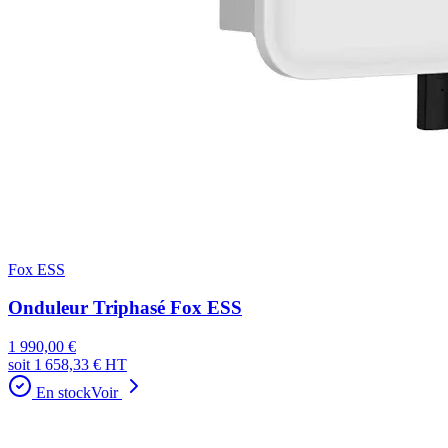
Fox ESS
Onduleur Triphasé Fox ESS
1 990,00 €
soit
1 658,33 €
HT
En stock
Voir