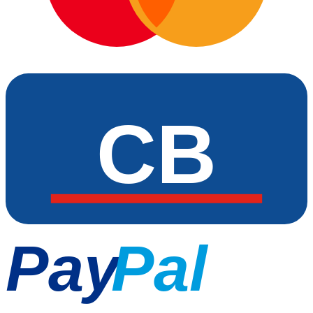
CB
Pay
Pal