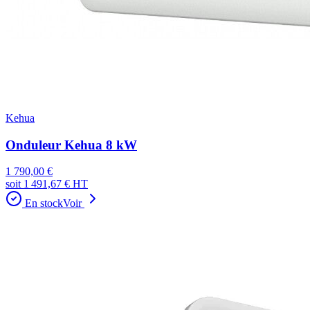
Kehua
Onduleur Kehua 8 kW
1 790,00 €
soit
1 491,67 €
HT
En stock
Voir