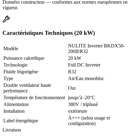
Données constructeur — conformes aux normes européennes en
vigueur.
Caractéristiques Techniques (20 kW)
NULITE Inverter BKDX50-
Modèle
200II/R32
Puissance calorifique
20 kW
Technologie
Full DC Inverter
Fluide frigorigène
R32
Type
Air/Eau monobloc
Double ventilateur haute
Oui
performance
Température de fonctionnement
jusqu’à -20°C
Alimentation
380V / triphasé
Installation
extérieure
A+++ (selon usage et
Label énergétique
configuration)
Livraison