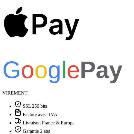
Pay
G
o
o
g
l
e
Pay
VIREMENT
SSL 256 bits
Facture avec TVA
Livraison France & Europe
Garantie 2 ans