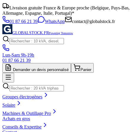
Livraison gratuite France & Europe proche (Belgique, Pays-Bas,
Allemagne, Espagne, Italie, Portugal)*
01 87 66 21 39
WhatsApp
contact@globalstock.fr
GLOBALSTOCK.FR
Powering Tomorrow
Lun-Sam 9h-19h
01 87 66 21 39
Demander un devis personnalisé
Panier
Groupes électrogènes
Solaire
Machines & Outillage Pro
Achats en gros
Conseils & Expertise