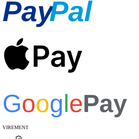
Pay
Pal
Pay
G
o
o
g
l
e
Pay
VIREMENT