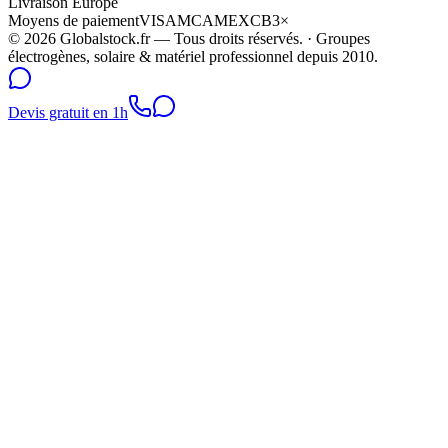
Livraison Europe
Moyens de paiement
VISA
MC
AMEX
CB
3×
©
2026
Globalstock.fr — Tous droits réservés. · Groupes
électrogènes, solaire & matériel professionnel depuis 2010.
Devis gratuit en 1h