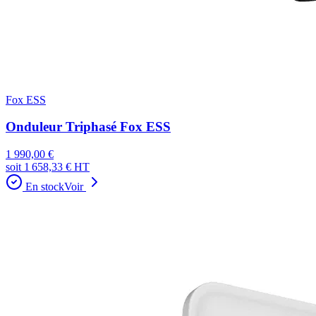
Fox ESS
Onduleur Triphasé Fox ESS
1 990,00 €
soit
1 658,33 €
HT
En stock
Voir