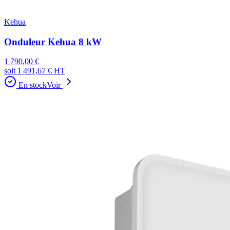
Kehua
Onduleur Kehua 8 kW
1 790,00 €
soit
1 491,67 €
HT
En stock
Voir