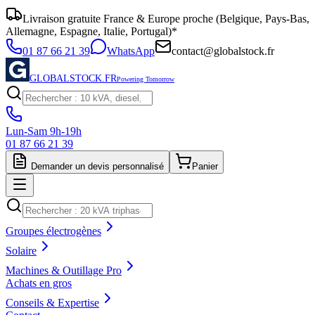
Livraison gratuite France & Europe proche (Belgique, Pays-Bas,
Allemagne, Espagne, Italie, Portugal)*
01 87 66 21 39
WhatsApp
contact@globalstock.fr
GLOBALSTOCK.FR
Powering Tomorrow
Lun-Sam 9h-19h
01 87 66 21 39
Demander un devis personnalisé
Panier
Groupes électrogènes
Solaire
Machines & Outillage Pro
Achats en gros
Conseils & Expertise