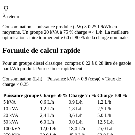
À retenir
Consommation = puissance produite (kW) × 0,25 L/kWh en
moyenne. Un groupe 20 kVA à 75 % charge ≈ 4 L/h. La meilleure
optimisation : faire tourner entre 60 et 80 % de la charge nominale.
Formule de calcul rapide
Pour un groupe diesel classique, comptez 0,22 à 0,28 litre de gazole
par kWh produit. Pour estimer rapidement :
Consommation (L/h) = Puissance kVA × 0,8 (cosφ) × Taux de
charge × 0,25
Puissance groupe
Charge 50 %
Charge 75 %
Charge 100 %
5 kVA
0,6 L/h
0,9 L/h
1,2 L/h
10 kVA
1,2 L/h
1,8 L/h
2,5 L/h
20 kVA
2,4 L/h
3,6 L/h
5,0 L/h
50 kVA
6,0 L/h
9,0 L/h
12,5 L/h
100 kVA
12,0 L/h
18,0 L/h
25,0 L/h