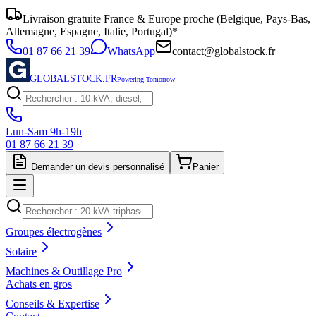
Livraison gratuite France & Europe proche (Belgique, Pays-Bas,
Allemagne, Espagne, Italie, Portugal)*
01 87 66 21 39
WhatsApp
contact@globalstock.fr
GLOBALSTOCK.FR
Powering Tomorrow
Lun-Sam 9h-19h
01 87 66 21 39
Demander un devis personnalisé
Panier
Groupes électrogènes
Solaire
Machines & Outillage Pro
Achats en gros
Conseils & Expertise