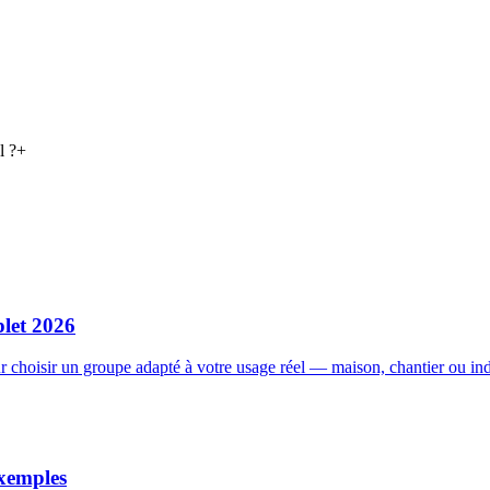
l ?
+
let 2026
ur choisir un groupe adapté à votre usage réel — maison, chantier ou ind
xemples