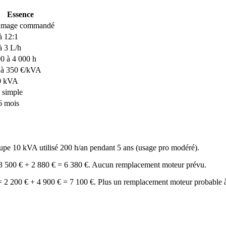
Essence
umage commandé
à 12:1
à 3 L/h
0 à 4 000 h
 à 350 €/kVA
0 kVA
 simple
6 mois
roupe 10 kVA utilisé 200 h/an pendant 5 ans (usage pro modéré).
 = 3 500 € + 2 880 € = 6 380 €. Aucun remplacement moteur prévu.
 2 200 € + 4 900 € = 7 100 €. Plus un remplacement moteur probable à 2 