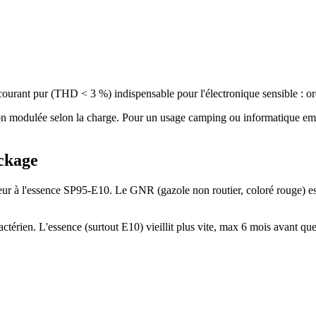
 courant pur (THD < 3 %) indispensable pour l'électronique sensible : o
n modulée selon la charge. Pour un usage camping ou informatique emba
ockage
ieur à l'essence SP95-E10. Le GNR (gazole non routier, coloré rouge) es
actérien. L'essence (surtout E10) vieillit plus vite, max 6 mois avant q