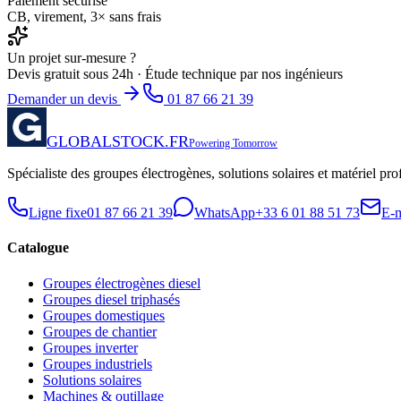
Paiement sécurisé
CB, virement, 3× sans frais
Un projet sur-mesure ?
Devis gratuit sous 24h · Étude technique par nos ingénieurs
Demander un devis
01 87 66 21 39
GLOBALSTOCK.FR
Powering Tomorrow
Spécialiste des groupes électrogènes, solutions solaires et matériel pro
Ligne fixe
01 87 66 21 39
WhatsApp
+33 6 01 88 51 73
E-m
Catalogue
Groupes électrogènes diesel
Groupes diesel triphasés
Groupes domestiques
Groupes de chantier
Groupes inverter
Groupes industriels
Solutions solaires
Machines & outillage