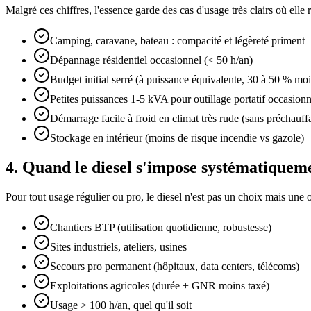
Malgré ces chiffres, l'essence garde des cas d'usage très clairs où elle 
Camping, caravane, bateau : compacité et légèreté priment
Dépannage résidentiel occasionnel (< 50 h/an)
Budget initial serré (à puissance équivalente, 30 à 50 % moi
Petites puissances 1-5 kVA pour outillage portatif occasionn
Démarrage facile à froid en climat très rude (sans préchauff
Stockage en intérieur (moins de risque incendie vs gazole)
4. Quand le diesel s'impose systématiquem
Pour tout usage régulier ou pro, le diesel n'est pas un choix mais une
Chantiers BTP (utilisation quotidienne, robustesse)
Sites industriels, ateliers, usines
Secours pro permanent (hôpitaux, data centers, télécoms)
Exploitations agricoles (durée + GNR moins taxé)
Usage > 100 h/an, quel qu'il soit