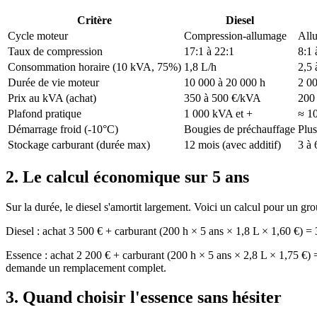
Critère
Diesel
Cycle moteur
Compression-allumage
All
Taux de compression
17:1 à 22:1
8:1 
Consommation horaire (10 kVA, 75%)
1,8 L/h
2,5 
Durée de vie moteur
10 000 à 20 000 h
2 00
Prix au kVA (achat)
350 à 500 €/kVA
200
Plafond pratique
1 000 kVA et +
≈ 1
Démarrage froid (-10°C)
Bougies de préchauffage
Plus
Stockage carburant (durée max)
12 mois (avec additif)
3 à 
2. Le calcul économique sur 5 ans
Sur la durée, le diesel s'amortit largement. Voici un calcul pour un g
Diesel : achat 3 500 € + carburant (200 h × 5 ans × 1,8 L × 1,60 €)
Essence : achat 2 200 € + carburant (200 h × 5 ans × 2,8 L × 1,75 €) =
demande un remplacement complet.
3. Quand choisir l'essence sans hésiter