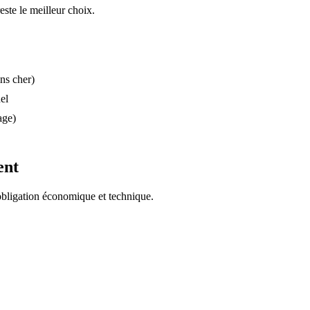
reste le meilleur choix.
ns cher)
el
age)
ent
 obligation économique et technique.