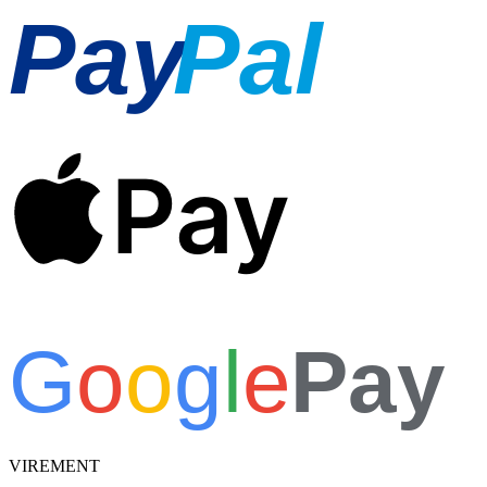
Pay
Pal
Pay
G
o
o
g
l
e
Pay
VIREMENT