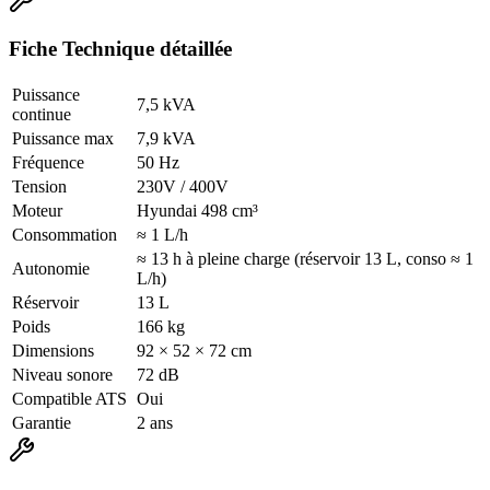
Fiche Technique détaillée
Puissance
7,5 kVA
continue
Puissance max
7,9 kVA
Fréquence
50 Hz
Tension
230V / 400V
Moteur
Hyundai 498 cm³
Consommation
≈ 1 L/h
≈ 13 h à pleine charge (réservoir 13 L, conso ≈ 1
Autonomie
L/h)
Réservoir
13 L
Poids
166 kg
Dimensions
92 × 52 × 72 cm
Niveau sonore
72 dB
Compatible ATS
Oui
Garantie
2 ans