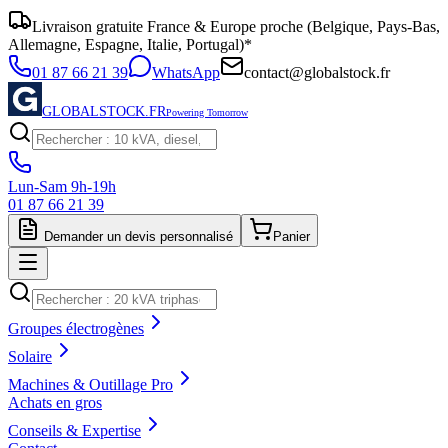
Livraison gratuite France & Europe proche (Belgique, Pays-Bas,
Allemagne, Espagne, Italie, Portugal)*
01 87 66 21 39
WhatsApp
contact@globalstock.fr
GLOBALSTOCK.FR
Powering Tomorrow
Lun-Sam 9h-19h
01 87 66 21 39
Demander un devis personnalisé
Panier
Groupes électrogènes
Solaire
Machines & Outillage Pro
Achats en gros
Conseils & Expertise