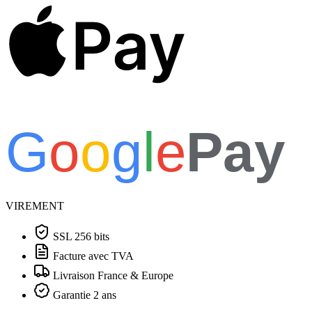
Pay
G
o
o
g
l
e
Pay
VIREMENT
SSL 256 bits
Facture avec TVA
Livraison France & Europe
Garantie 2 ans