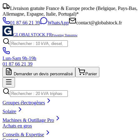
Livraison gratuite France & Europe proche (Belgique, Pays-Bas,
Allemagne, Espagne, Italie, Portugal)*
01 87 66 21 39
WhatsApp
contact@globalstock.fr
GLOBALSTOCK.FR
Powering Tomorrow
Lun-Sam 9h-19h
01 87 66 21 39
Demander un devis personnalisé
Panier
Groupes électrogènes
Solaire
Machines & Outillage Pro
Achats en gros
Conseils & Expertise