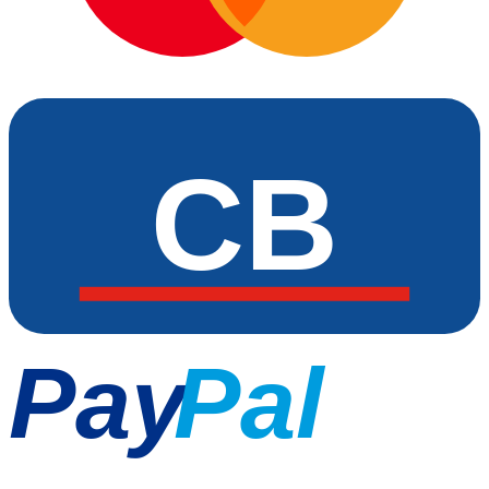
CB
Pay
Pal