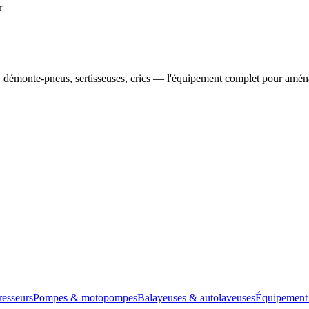
r
urs, démonte-pneus, sertisseuses, crics — l'équipement complet pour amén
esseurs
Pompes & motopompes
Balayeuses & autolaveuses
Équipement 