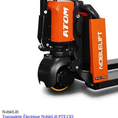
NobleLift
Transpalette Électrique NobleLift PTE15Q