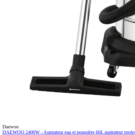
Daewoo
DAEWOO 2400W - Aspirateur eau et poussière 60L aspirateur profes