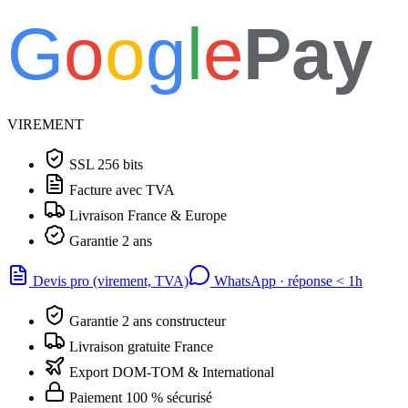
G
o
o
g
l
e
Pay
VIREMENT
SSL 256 bits
Facture avec TVA
Livraison France & Europe
Garantie 2 ans
Devis pro (virement, TVA)
WhatsApp · réponse
<
1h
Garantie 2 ans constructeur
Livraison gratuite France
Export DOM-TOM & International
Paiement 100 % sécurisé