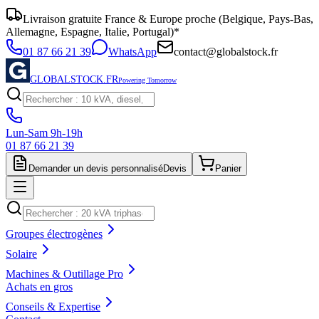
Livraison gratuite France & Europe proche (Belgique, Pays-Bas,
Allemagne, Espagne, Italie, Portugal)*
01 87 66 21 39
WhatsApp
contact@globalstock.fr
GLOBALSTOCK.FR
Powering Tomorrow
Lun-Sam 9h-19h
01 87 66 21 39
Demander un devis personnalisé
Devis
Panier
Groupes électrogènes
Solaire
Machines & Outillage Pro
Achats en gros
Conseils & Expertise