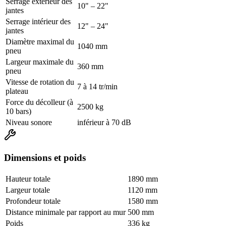
Serrage extérieur des
10" – 22"
jantes
Serrage intérieur des
12" – 24"
jantes
Diamètre maximal du
1040 mm
pneu
Largeur maximale du
360 mm
pneu
Vitesse de rotation du
7 à 14 tr/min
plateau
Force du décolleur (à
2500 kg
10 bars)
Niveau sonore
inférieur à 70 dB
Dimensions et poids
Hauteur totale
1890 mm
Largeur totale
1120 mm
Profondeur totale
1580 mm
Distance minimale par rapport au mur
500 mm
Poids
336 kg