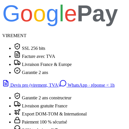
G
o
o
g
l
e
Pay
VIREMENT
SSL 256 bits
Facture avec TVA
Livraison France & Europe
Garantie 2 ans
Devis pro (virement, TVA)
WhatsApp · réponse
<
1h
Garantie 2 ans constructeur
Livraison gratuite France
Export DOM-TOM & International
Paiement 100 % sécurisé