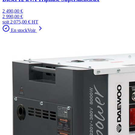
2 490,00 €
2 990,00 €
soit
2 075,00 €
HT
En stock
Voir