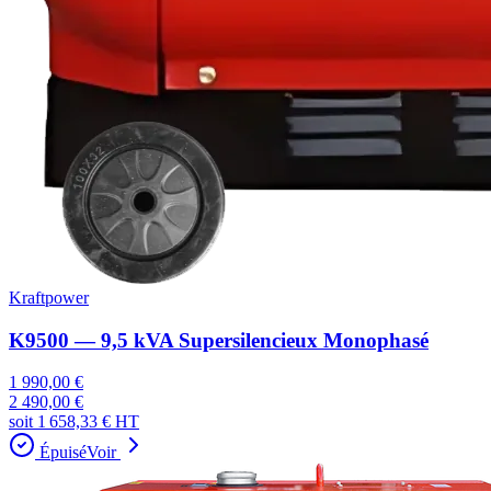
Kraftpower
K9500 — 9,5 kVA Supersilencieux Monophasé
1 990,00 €
2 490,00 €
soit
1 658,33 €
HT
Épuisé
Voir