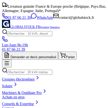
Livraison gratuite France & Europe proche (Belgique, Pays-Bas,
Allemagne, Espagne, Italie, Portugal)*
01 87 66 21 39
WhatsApp
contact@globalstock.fr
GLOBALSTOCK.FR
Powering Tomorrow
Lun-Sam 9h-19h
01 87 66 21 39
Demander un devis personnalisé
Panier
Groupes électrogènes
Solaire
Machines & Outillage Pro
Achats en gros
Conseils & Expertise