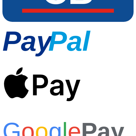
Pay
Pal
Pay
G
o
o
g
l
e
Pay