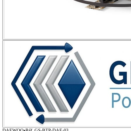
DAEWOO
•
Réf.
GS-BTP-DAE-03