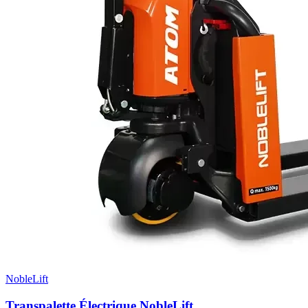
NobleLift
Transpalette Électrique NobleLift