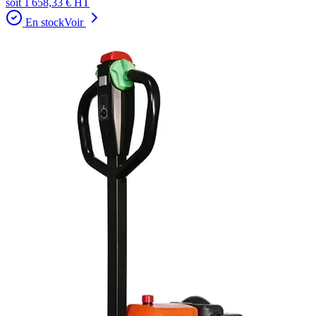
soit
1 658,33 €
HT
En stock
Voir