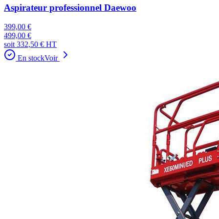
Aspirateur professionnel Daewoo
399,00 €
499,00 €
soit
332,50 €
HT
En stock
Voir