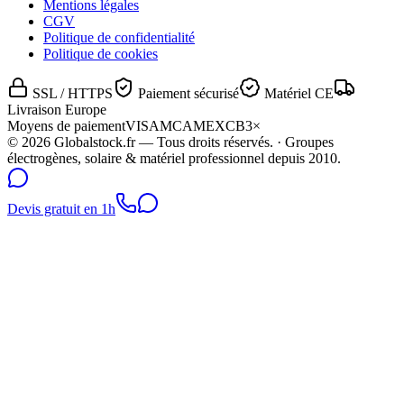
Mentions légales
CGV
Politique de confidentialité
Politique de cookies
SSL / HTTPS
Paiement sécurisé
Matériel CE
Livraison Europe
Moyens de paiement
VISA
MC
AMEX
CB
3×
©
2026
Globalstock.fr — Tous droits réservés. · Groupes
électrogènes, solaire & matériel professionnel depuis 2010.
Devis gratuit en 1h