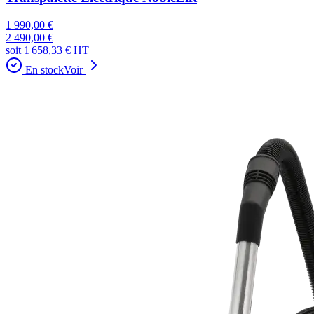
1 990,00 €
2 490,00 €
soit
1 658,33 €
HT
En stock
Voir