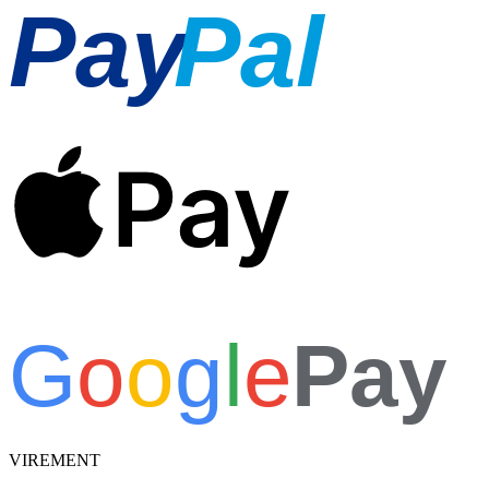
Pay
Pal
Pay
G
o
o
g
l
e
Pay
VIREMENT