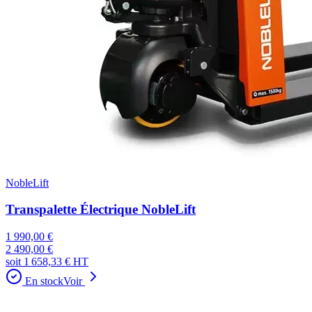
NobleLift
Transpalette Électrique NobleLift
1 990,00 €
2 490,00 €
soit
1 658,33 €
HT
En stock
Voir