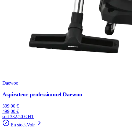
Daewoo
Aspirateur professionnel Daewoo
399,00 €
499,00 €
soit
332,50 €
HT
En stock
Voir