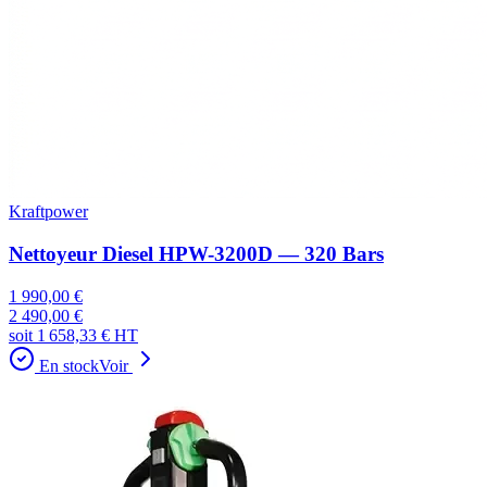
Kraftpower
Nettoyeur Diesel HPW-3200D — 320 Bars
1 990,00 €
2 490,00 €
soit
1 658,33 €
HT
En stock
Voir