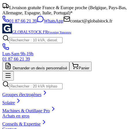
Livraison gratuite France & Europe proche (Belgique, Pays-Bas,
Allemagne, Espagne, Italie, Portugal)*
01 87 66 21 39
WhatsApp
contact@globalstock.fr
GLOBALSTOCK.FR
Powering Tomorrow
Lun-Sam 9h-19h
01 87 66 21 39
Demander un devis personnalisé
Panier
Groupes électrogènes
Solaire
Machines & Outillage Pro
Achats en gros
Conseils & Expertise