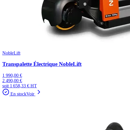
NobleLift
Transpalette Électrique NobleLift
1 990,00 €
2 490,00 €
soit
1 658,33 €
HT
En stock
Voir