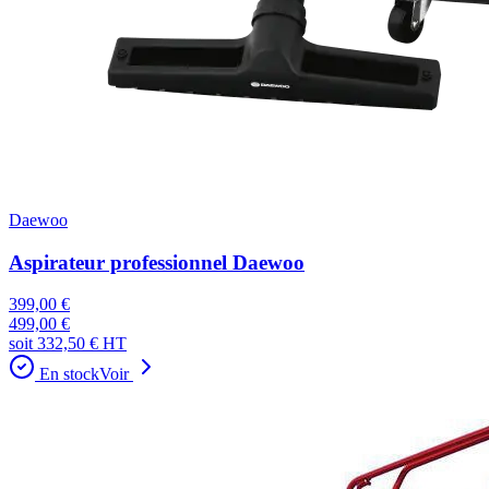
Daewoo
Aspirateur professionnel Daewoo
399,00 €
499,00 €
soit
332,50 €
HT
En stock
Voir