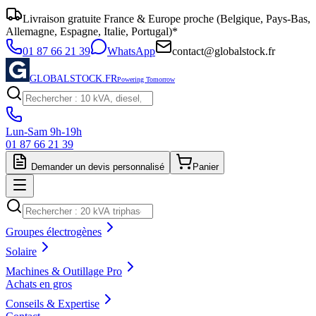
Livraison gratuite France & Europe proche (Belgique, Pays-Bas,
Allemagne, Espagne, Italie, Portugal)*
01 87 66 21 39
WhatsApp
contact@globalstock.fr
GLOBALSTOCK.FR
Powering Tomorrow
Lun-Sam 9h-19h
01 87 66 21 39
Demander un devis personnalisé
Panier
Groupes électrogènes
Solaire
Machines & Outillage Pro
Achats en gros
Conseils & Expertise