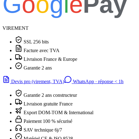
G
o
o
g
l
e
Pay
VIREMENT
SSL 256 bits
Facture avec TVA
Livraison France & Europe
Garantie 2 ans
Devis pro (virement, TVA)
WhatsApp · réponse
<
1h
Garantie 2 ans constructeur
Livraison gratuite France
Export DOM-TOM & International
Paiement 100 % sécurisé
SAV technique 6j/7
Matériel CE & ISO 8528