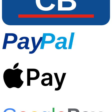
Pay
Pal
Pay