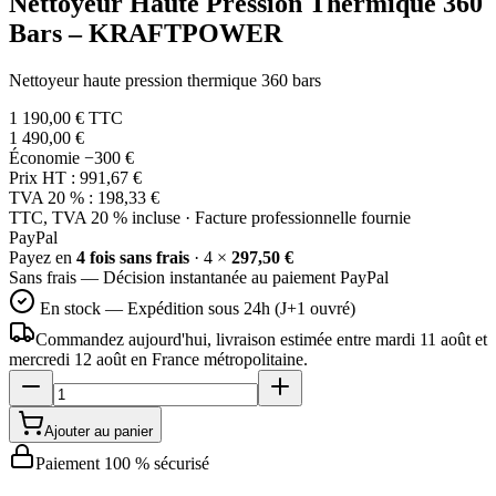
Nettoyeur Haute Pression Thermique 360
Bars – KRAFTPOWER
Nettoyeur haute pression thermique 360 bars
1 190,00 €
TTC
1 490,00 €
Économie
−300 €
Prix HT :
991,67 €
TVA 20 % :
198,33 €
TTC, TVA 20 % incluse · Facture professionnelle fournie
Pay
Pal
Payez en
4 fois sans frais
· 4 ×
297,50 €
Sans frais — Décision instantanée au paiement PayPal
En stock — Expédition sous 24h (J+1 ouvré)
Commandez aujourd'hui, livraison estimée
entre mardi 11 août et
mercredi 12 août
en France métropolitaine.
Ajouter au panier
Paiement 100 % sécurisé