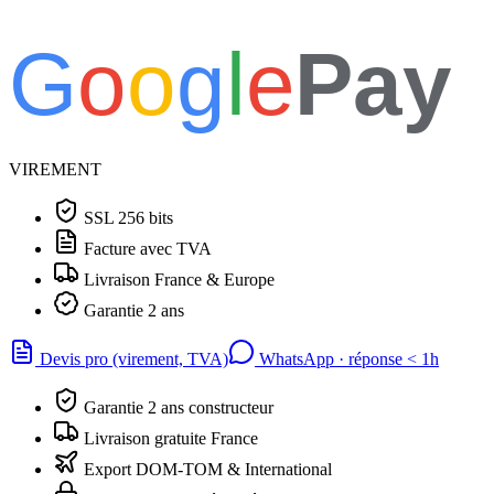
G
o
o
g
l
e
Pay
VIREMENT
SSL 256 bits
Facture avec TVA
Livraison France & Europe
Garantie 2 ans
Devis pro (virement, TVA)
WhatsApp · réponse
<
1h
Garantie 2 ans constructeur
Livraison gratuite France
Export DOM-TOM & International