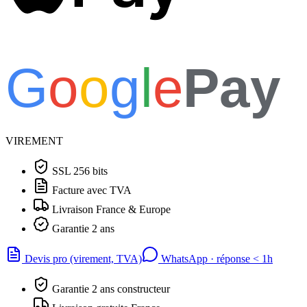
G
o
o
g
l
e
Pay
VIREMENT
SSL 256 bits
Facture avec TVA
Livraison France & Europe
Garantie 2 ans
Devis pro (virement, TVA)
WhatsApp · réponse
<
1h
Garantie 2 ans constructeur