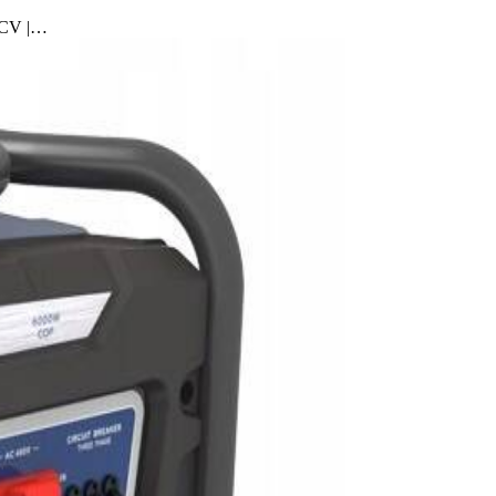
5 CV |…